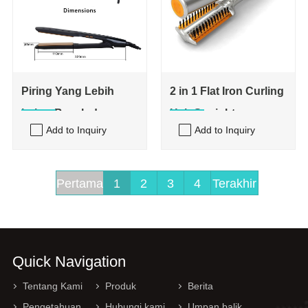
Piring Yang Lebih
2 in 1 Flat Iron Curling
Lebar Basah dan
Hair Straightener
Add to Inquiry
Add to Inquiry
Pelurus Kering
Pertama
1
2
3
4
Terakhir
Quick Navigation
Tentang Kami
Produk
Berita
Pengetahuan
Hubungi kami
Umpan balik